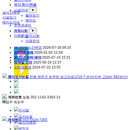
예약 확인/환불
시설안내
▼
실시간예약
둘러보기
시설보기
배치도
배치도안내
주변관광지
커뮤니티
공지사항
▼
이용문의
공지사항
이용문의
매너타임시간변경
2026-07-18
09:25
2026년 새해
2026-01-02
12:34
2025년 장박 예약
2025-07-24
15:31
방역및 안전
2025-05-16
12:37
수영장운영
2024-07-22
15:55
찾아오시는길
전북 완주군 운주면 금고당로1210-7 번지(지번 고당리 561번지)
계좌번호
농협 352-1142-3303-13
예금주 최은주
인사말
오시는길
예약문의
010-5424-7355
실시간예약
배치도